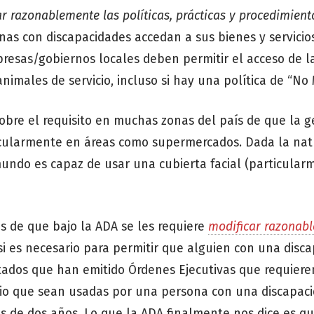
r razonablemente las políticas, prácticas y
procedimient
nas con discapacidades accedan a sus bienes y servicio
esas/gobiernos locales deben permitir el acceso de l
males de servicio, incluso si hay una política de “No 
bre el requisito en muchas zonas del país de que la 
ticularmente en áreas como supermercados. Dada la nat
mundo es capaz de usar una cubierta facial (particula
s de que bajo la ADA se les requiere
modificar razonab
 si es necesario para permitir que alguien con una disc
stados que han emitido Órdenes Ejecutivas que requier
rio que sean usadas por una persona con una discapac
s de dos años. Lo que la ADA finalmente nos dice es 