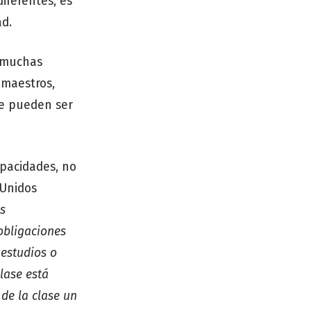
iferentes, es
ad.
 muchas
 maestros,
ue pueden ser
apacidades, no
 Unidos
s
obligaciones
 estudios o
lase está
de la clase un