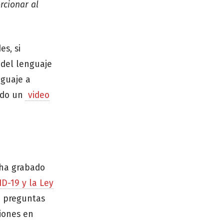
rcionar al
es, si
 del lenguaje
nguaje a
lado un
video
 ha grabado
ID-19 y la Ley
a preguntas
ciones en