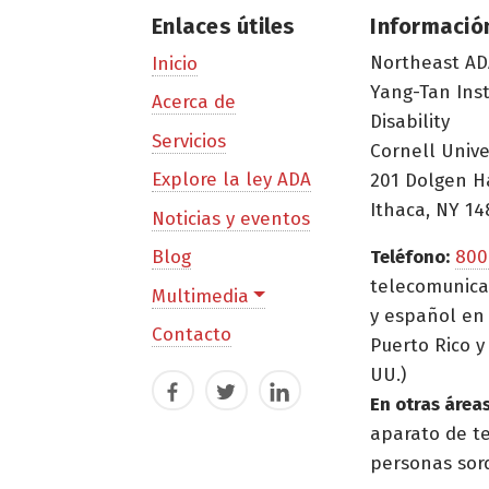
Enlaces útiles
Informació
Northeast AD
Inicio
Yang-Tan Ins
Acerca de
Disability
Servicios
Cornell Unive
Explore la ley ADA
201 Dolgen H
Ithaca, NY 14
Noticias y eventos
Blog
Teléfono:
800
telecomunica
Multimedia
y español en 
Contacto
Puerto Rico y 
UU.)
Facebook
Twitter
LinkedIn
En otras áreas
aparato de t
personas sor