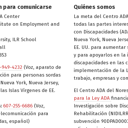
n para comunicarse
Quiénes somos
A Center
La meta del Centro ADA
titute on Employment and
todas las partes inter
con Discapacidades (ADA
rsity, ILR School
Nueva York, Nueva Jerse
all
EE. UU. para aumentar 
853
y para apoyarlos en la
discapacidades en las c
-949-4232
(Voz, aparato de
implementación de la L
ción para personas sordas
trabajo, empresas y co
Nueva York, Nueva Jersey,
las Islas Vírgenes de EE.
El Centro ADA del Nore
para la Ley ADA
financi
:
607-255-6686
(Voz,
Investigación sobre Dis
elecomunicación para
Rehabilitación (NIDILRR
das, español)
subvención 90DPAD0003)