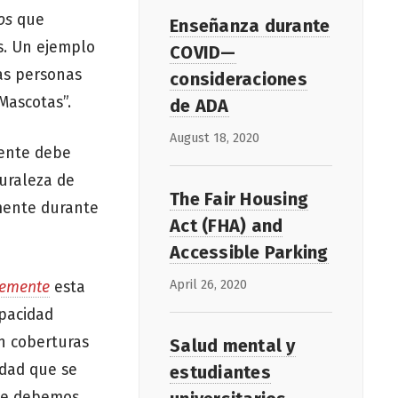
os
que
Enseñanza durante
s. Un ejemplo
COVID—
as personas
consideraciones
Mascotas”.
de ADA
August 18, 2020
gente debe
uraleza de
The Fair Housing
rmente durante
Act (FHA) and
Accessible Parking
April 26, 2020
lemente
esta
apacidad
en coberturas
Salud mental y
idad que se
estudiantes
que debemos